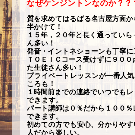
なぜケンジントンなのか？？
質を求めてはるばる名古屋方面か
半かけて！
１５年，２０年と長く通っていら
ん多い！
発音・イントネショーンも丁寧に
ＴＯＥＩＣコース受けずに９００
た生徒さん多い！
プライベートレッスンが一番人気
ころも！
１時間前までの連絡でいつでもレ
できます。
パート講師は０％だから１００％
できます。
初めての方でも安心、分かりやす
人だから楽しい。